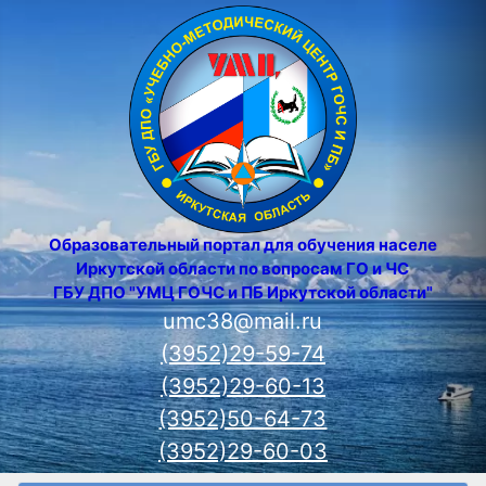
Образовательный портал для обучения населения
Иркутской области по вопросам ГО и ЧС
ГБУ ДПО "УМЦ ГОЧС и ПБ Иркутской области"
umc38@mail.ru
(3952)29-59-74
(3952)29-60-13
(3952)50-64-73
(3952)29-60-03