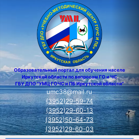
Образовательный портал для обучения населения
Иркутской области по вопросам ГО и ЧС
ГБУ ДПО "УМЦ ГОЧС и ПБ Иркутской области"
umc38@mail.ru
(3952)29-59-74
(3952)29-60-13
(3952)50-64-73
(3952)29-60-03