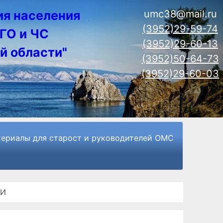
ия населения
umc38@mail.ru
(3952)29-59-74
ГО и ЧС
(3952)29-60-13
й области"
(3952)50-64-73
(3952)29-60-03
ериалы для старост и руководителей ОМС
ТИ