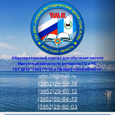
Образовательный портал для обучения населения
Иркутской области по вопросам ГО и ЧС
ГБУ ДПО "УМЦ ГОЧС и ПБ Иркутской области"
umc38@mail.ru
(3952)29-59-74
(3952)29-60-13
(3952)50-64-73
(3952)29-60-03