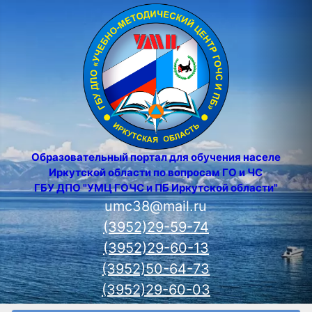
Образовательный портал для обучения населения
Иркутской области по вопросам ГО и ЧС
ГБУ ДПО "УМЦ ГОЧС и ПБ Иркутской области"
umc38@mail.ru
(3952)29-59-74
(3952)29-60-13
(3952)50-64-73
(3952)29-60-03