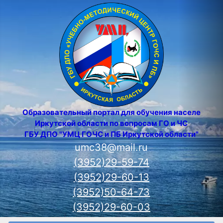
Образовательный портал для обучения населения
Иркутской области по вопросам ГО и ЧС
ГБУ ДПО "УМЦ ГОЧС и ПБ Иркутской области"
umc38@mail.ru
(3952)29-59-74
(3952)29-60-13
(3952)50-64-73
(3952)29-60-03