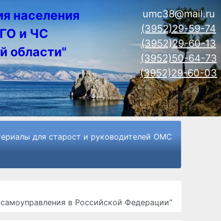
ия населения
umc38@mail.ru
(3952)29-59-74
ГО и ЧС
(3952)29-60-13
й области"
(3952)50-64-73
(3952)29-60-03
ериалы для старост и руководителей ОМС
о самоуправления в Российской Федерации"