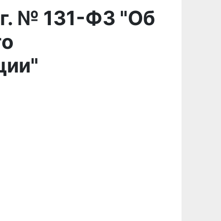
г. № 131-ФЗ "Об
го
ции"