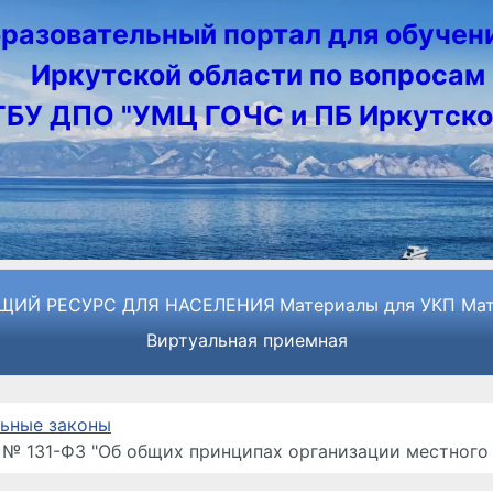
разовательный портал для обучен
Иркутской области по вопросам 
ГБУ ДПО "УМЦ ГОЧС и ПБ Иркутско
ЩИЙ РЕСУРС ДЛЯ НАСЕЛЕНИЯ
Материалы для УКП
Мат
Виртуальная приемная
ьные законы
. № 131-ФЗ "Об общих принципах организации местног