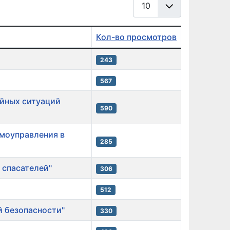
Кол-во просмотров
243
567
айных ситуаций
590
амоуправления в
285
 спасателей"
306
512
й безопасности"
330