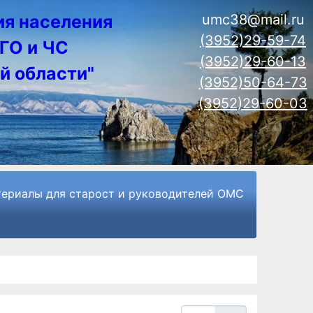
ия населения
umc38@mail.ru
(3952)29-59-74
ГО и ЧС
(3952)29-60-13
й области"
(3952)50-64-73
(3952)29-60-03
ериалы для старост и руководителей ОМС
Кол-во строк: