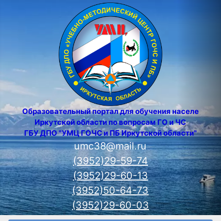
Образовательный портал для обучения населения
Иркутской области по вопросам ГО и ЧС
ГБУ ДПО "УМЦ ГОЧС и ПБ Иркутской области"
umc38@mail.ru
(3952)29-59-74
(3952)29-60-13
(3952)50-64-73
(3952)29-60-03