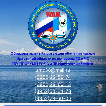
Образовательный портал для обучения населения
Иркутской области по вопросам ГО и ЧС
ГБУ ДПО "УМЦ ГОЧС и ПБ Иркутской области"
umc38@mail.ru
(3952)29-59-74
(3952)29-60-13
(3952)50-64-73
(3952)29-60-03