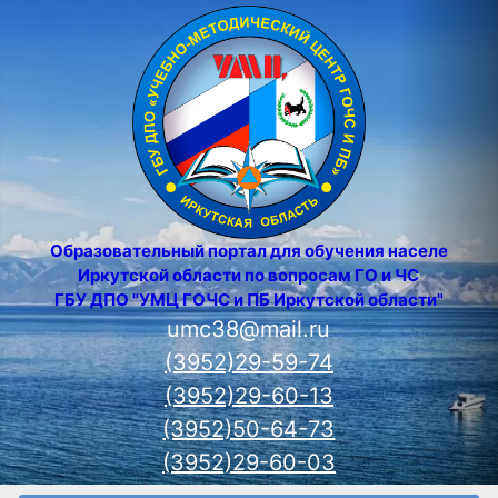
Образовательный портал для обучения населения
Иркутской области по вопросам ГО и ЧС
ГБУ ДПО "УМЦ ГОЧС и ПБ Иркутской области"
umc38@mail.ru
(3952)29-59-74
(3952)29-60-13
(3952)50-64-73
(3952)29-60-03