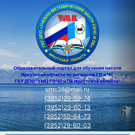
Образовательный портал для обучения населения
Иркутской области по вопросам ГО и ЧС
ГБУ ДПО "УМЦ ГОЧС и ПБ Иркутской области"
umc38@mail.ru
(3952)29-59-74
(3952)29-60-13
(3952)50-64-73
(3952)29-60-03