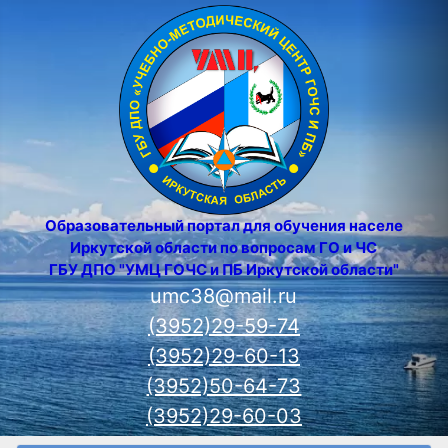
Образовательный портал для обучения населения
Иркутской области по вопросам ГО и ЧС
ГБУ ДПО "УМЦ ГОЧС и ПБ Иркутской области"
umc38@mail.ru
(3952)29-59-74
(3952)29-60-13
(3952)50-64-73
(3952)29-60-03