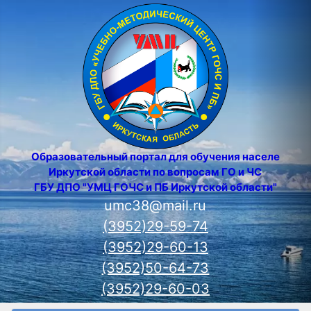
Образовательный портал для обучения населения
Иркутской области по вопросам ГО и ЧС
ГБУ ДПО "УМЦ ГОЧС и ПБ Иркутской области"
umc38@mail.ru
(3952)29-59-74
(3952)29-60-13
(3952)50-64-73
(3952)29-60-03