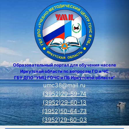
Образовательный портал для обучения населения
Иркутской области по вопросам ГО и ЧС
ГБУ ДПО "УМЦ ГОЧС и ПБ Иркутской области"
umc38@mail.ru
(3952)29-59-74
(3952)29-60-13
(3952)50-64-73
(3952)29-60-03