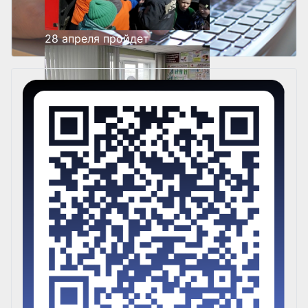
28 апреля пройдет
масштабная акция
«Молодежь Прибайкалья
против пожаров»
ПРОВЕДЕНЫ ПРАКТИЧЕСКИЕ
ЗАНЯТИЯ ДЛЯ СТУДЕНТОВ 4
КУРСА «ИГУ
ПЕДАГОГИЧЕСКИЙ
ИНСТИТУТ
ПРОВЕДЕНЫ ЗАНЯТИЯ НА
БАЗЕ ДК «МОЛОДЕЖНЫЙ»
ДЛЯ СОТРУДНИКОВ