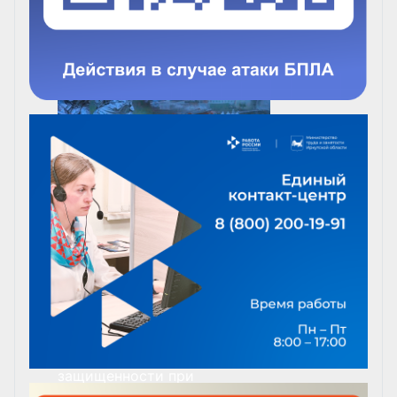
АДМИНИСТРАЦИИ
4 октября - День
гражданской обороны!
04 апреля 2025 года
преподаватели УМЦ провели
занятие по
антитеррористической
защищенности при
биологическом и